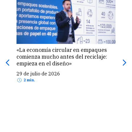
«La economía circular en empaques
Reci
comienza mucho antes del reciclaje:
inte
empieza en el diseño»
20 
29 de julio de 2026
2 min.