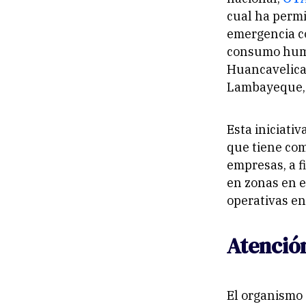
cual ha permi
emergencia co
consumo human
Huancavelica,
Lambayeque, 
Esta iniciati
que tiene com
empresas, a f
en zonas en e
operativas en
Atención
El organismo 