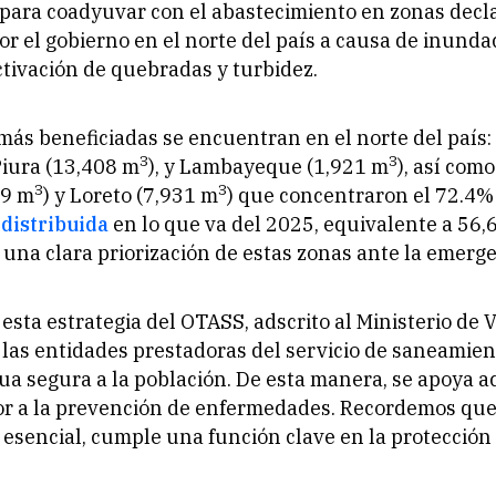
para coadyuvar con el abastecimiento en zonas decl
r el gobierno en el norte del país a causa de inunda
ctivación de quebradas y turbidez.
más beneficiadas se encuentran en el norte del país
3
3
 Piura (13,408 m
), y Lambayeque (1,921 m
), así com
3
3
79 m
) y Loreto (7,931 m
) que concentraron el 72.4%
distribuida
en lo que va del 2025, equivalente a 56
una clara priorización de estas zonas ante la emerge
 esta estrategia del OTASS, adscrito al Ministerio de 
las entidades prestadoras del servicio de saneamie
a segura a la población. De esta manera, se apoya 
or a la prevención de enfermedades. Recordemos que
esencial, cumple una función clave en la protección 