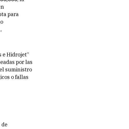
en
pta para
mo
,
s e Hidrojet”
teadas por las
del suministro
cos o fallas
 de