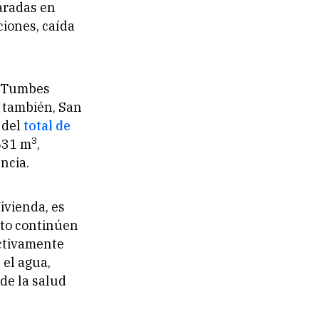
aradas en
ciones, caída
: Tumbes
o también, San
 del
total de
3
,631 m
,
ncia.
Vivienda, es
nto continúen
activamente
 el agua,
de la salud