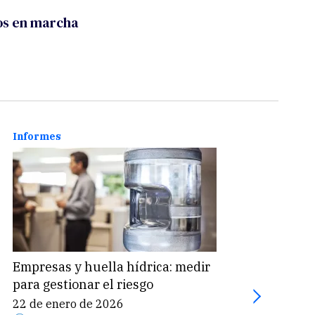
tos en marcha
Informes
Agua
Empresas y huella hídrica: medir
«El a
para gestionar el riesgo
impor
emba
22 de enero de 2026