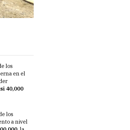
de los
erna en el
der
si 40,000
de los
nto a nivel
400,000
, la