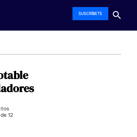
SUSCRÍBETE
otable
ladores
ctos
 de 12