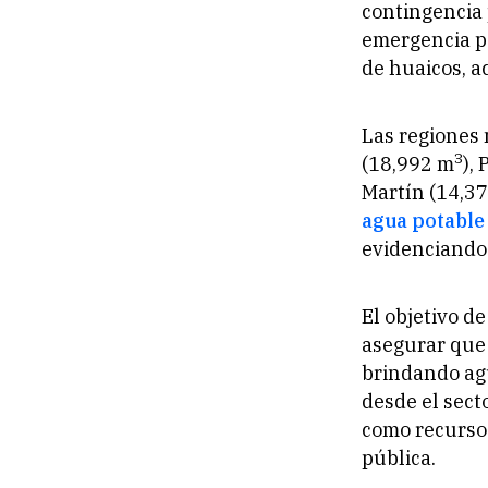
contingencia 
emergencia po
de huaicos, a
Las regiones 
3
(18,992 m
),
Martín (14,3
agua potable 
evidenciando 
El objetivo de
asegurar que 
brindando agu
desde el sect
como recurso 
pública.