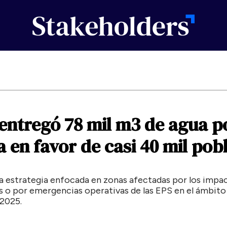
entregó
78
mil
m3
de
agua
p
a
en
favor
de
casi
40
mil
pob
na estrategia enfocada en zonas afectadas por los impa
s o por emergencias operativas de las EPS en el ámbito
 2025.