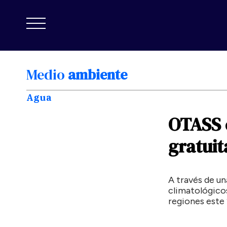
Medio
ambiente
Agua
OTASS
gratuit
A través de u
climatológico
regiones este