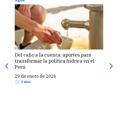
Del caño a la cuenca: aportes para
Gest
transformar la política hídrica en el
rede
Perú
22 
29 de enero de 2026
2 min.