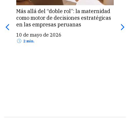
Más allá del “doble rol”: la maternidad
Tal
como motor de decisiones estratégicas
pend
en las empresas peruanas
emp
10 de mayo de 2026
10 
2 min.