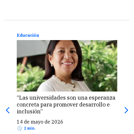
Educación
Info
“Las universidades son una esperanza
Univ
concreta para promover desarrollo e
sost
inclusión”
gest
paí
14 de mayo de 2026
8 d
2 min.