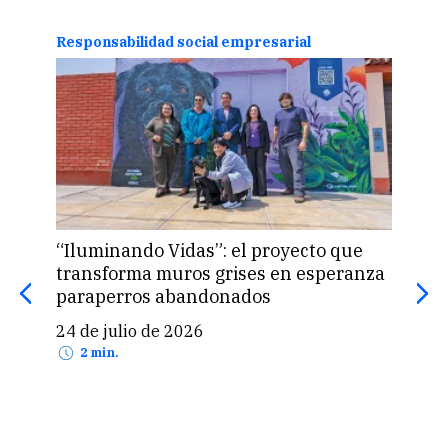
Responsabilidad social empresarial
Educ
“Iluminando Vidas”: el proyecto que
“La
transforma muros grises en esperanza
conc
paraperros abandonados
inc
24 de julio de 2026
14 
2 min.