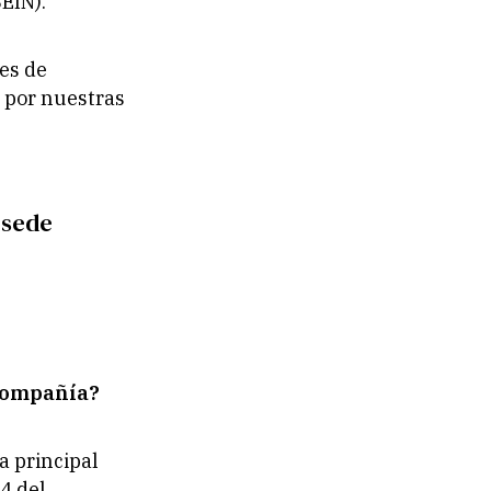
EIN).
es de
o por nuestras
 sede
 compañía?
a principal
4 del