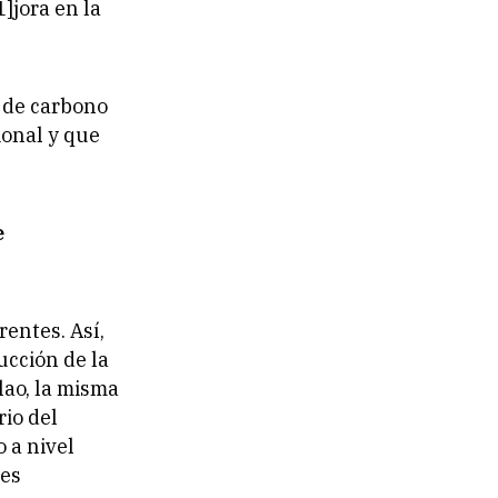
]jora en la
a de carbono
ional y que
e
entes. Así,
ucción de la
lao, la misma
io del
 a nivel
des