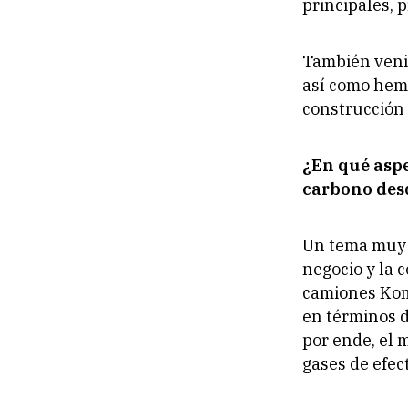
principales, 
También venim
así como hemo
construcción
¿En qué aspe
carbono des
Un tema muy i
negocio y la 
camiones Koma
en términos d
por ende, el 
gases de efec