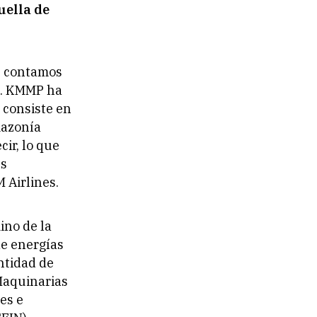
uella de
n, contamos
”. KMMP ha
 consiste en
mazonía
ir, lo que
es
 Airlines.
ino de la
de energías
ntidad de
Maquinarias
es e