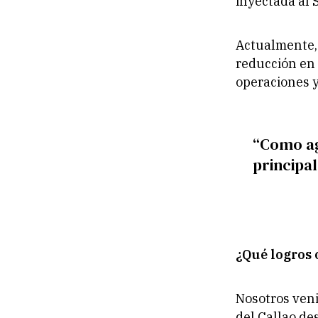
inyectada al 
Actualmente,
reducción en 
operaciones y
“Como ag
principal
¿Qué logros 
Nosotros veni
del Callao de