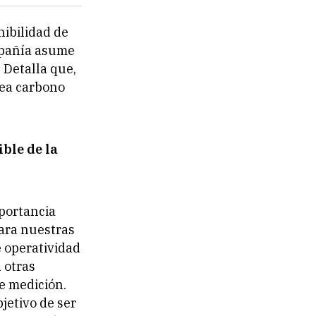
nibilidad de
mpañía asume
 Detalla que,
sea carbono
ble de la
portancia
para nuestras
e operatividad
 otras
e medición.
jetivo de ser