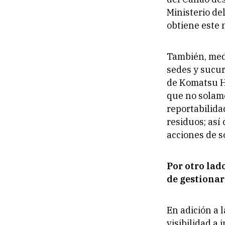
Ministerio d
obtiene este 
También, med
sedes y sucur
de Komatsu H
que no solame
reportabilida
residuos; así
acciones de s
Por otro lad
de gestionar
En adición a 
visibilidad a