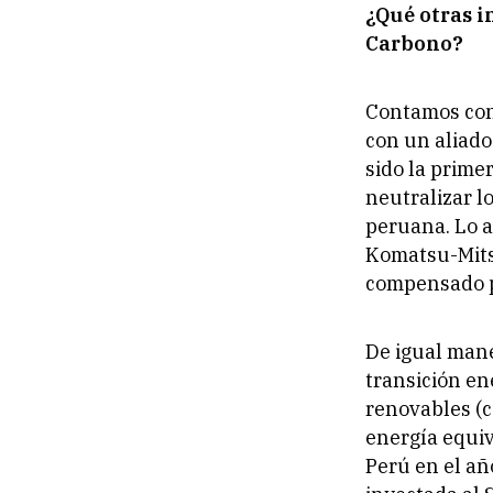
¿Qué otras i
Carbono?
Contamos con 
con un aliad
sido la prim
neutralizar l
peruana. Lo a
Komatsu-Mits
compensado p
De igual mane
transición en
renovables (c
energía equi
Perú en el añ