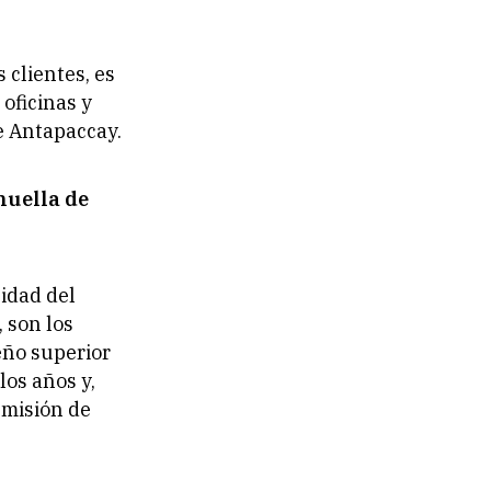
 clientes, es
oficinas y
e Antapaccay.
huella de
idad del
 son los
eño superior
los años y,
emisión de