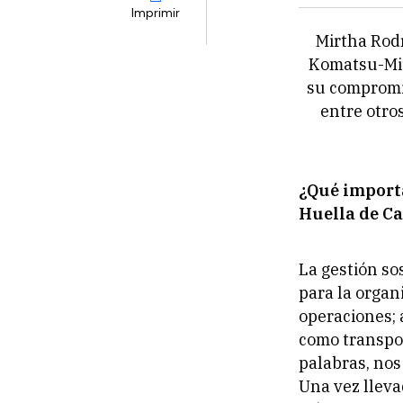
Imprimir
Mirtha Rodr
Komatsu-Mit
su compromis
entre otro
¿Qué importa
Huella de C
La gestión so
para la organ
operaciones; 
como transpor
palabras, nos
Una vez lleva