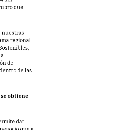
rubro que
n nuestras
rama regional
ostenibles,
la
ión de
dentro de las
 se obtiene
ermite dar
 negocio que a