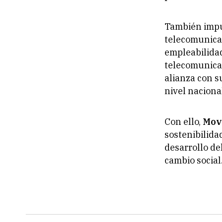
También impul
telecomunica
empleabilidad
telecomunica
alianza con s
nivel naciona
Con ello,
Mov
sostenibilida
desarrollo de
cambio social