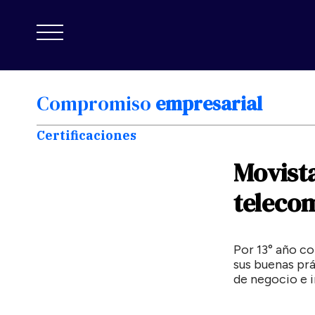
Compromiso
empresarial
Certificaciones
Movist
teleco
Por 13° año c
sus buenas pr
de negocio e 