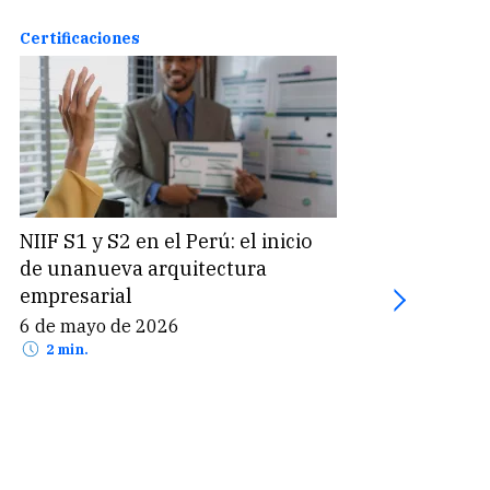
Certificaciones
Certi
NIIF S1 y S2 en el Perú: el inicio
ISSA 
de unanueva arquitectura
aseg
empresarial
19 d
2 
6 de mayo de 2026
2 min.