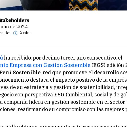
Stakeholders
 julio de 2024
ra de:
2 min.
rú
ha recibido, por décimo tercer año consecutivo, el
to Empresa con Gestión Sostenible
(
EGS
) edición
Perú Sostenible
, red que promueve el desarrollo so
conocimiento destaca el impacto positivo de la empres
avés de su estrategia y gestión de sostenibilidad, int
egocio con perspectiva
ESG
(ambiental, social y de g
 la compañía lidera en gestión sostenible en el sector
iones, reafirmando su compromiso con las mejores p
e orgullo obtener nuevamente este reconocimiento po