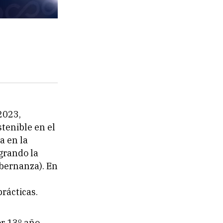
 2023,
stenible en el
a en la
egrando la
obernanza). En
rácticas.
r 13º año