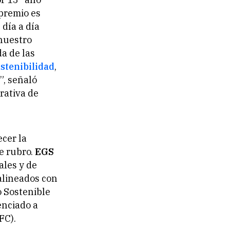
 premio es
 día a día
 nuestro
a de las
stenibilidad
,
”, señaló
rativa de
ecer la
e rubro.
EGS
ales y de
alineados con
o Sostenible
enciado a
FC).