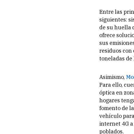
Entre las pri
siguientes: s
de su huella 
ofrece soluci
sus emisiones
residuos con 
toneladas de
Asimismo,
Mo
Para ello, cu
óptica en zon
hogares tenga
fomento de la
vehículo para
internet 4G a
poblados.