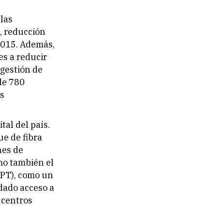
las
, reducción
2015. Además,
es a reducir
 gestión de
de 780
os
tal del país.
ue de fibra
nes de
mo también el
IPT), como un
ndado acceso a
 centros