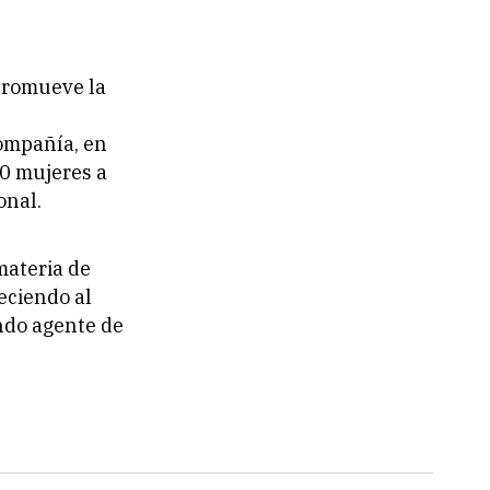
promueve la
ompañía, en
00 mujeres a
onal.
materia de
eciendo al
endo agente de