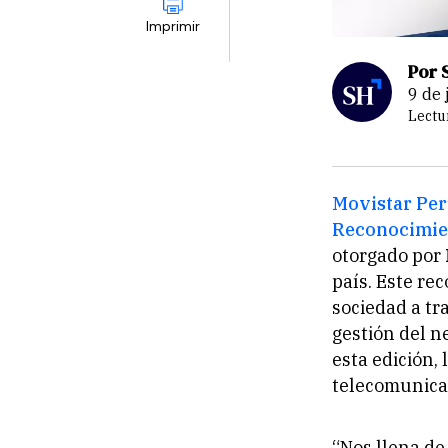
Imprimir
Por 
9 de
Lectu
Movistar Pe
Reconocimien
otorgado por
país. Este re
sociedad a tr
gestión del n
esta edición,
telecomunicac
“Nos llena d