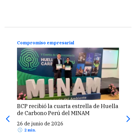
Compromiso empresarial
Cert
BCP recibió la cuarta estrella de Huella
Emp
de Carbono Perú del MINAM
camb
de s
26 de junio de 2026
20 
2 min.