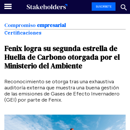
SUSCRÍBETE
Compromiso
empresarial
Certificaciones
Fenix
logra
su
segunda
estrella
de
Huella
de
Carbono
otorgada
por
el
Ministerio
del
Ambiente
Reconocimiento se otorga tras una exhaustiva
auditoría externa que muestra una buena gestión
de las emisiones de Gases de Efecto Invernadero
(GEI) por parte de Fenix.