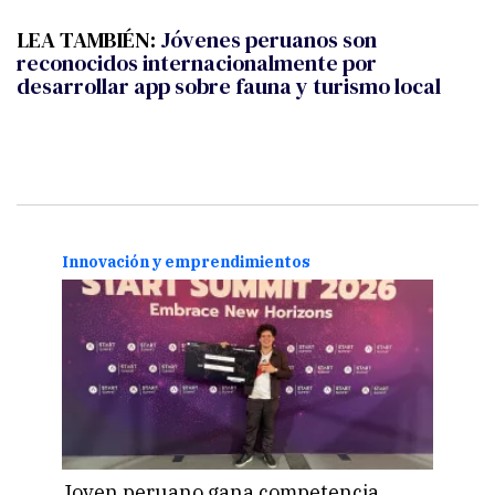
LEA TAMBIÉN:
Jóvenes peruanos son
reconocidos internacionalmente por
desarrollar app sobre fauna y turismo local
Innovación y emprendimientos
Cienc
Joven peruano gana competencia
Lag