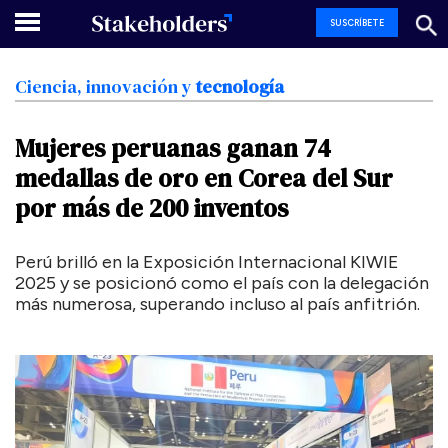
SUSCRÍBETE
Ciencia,
innovación
y
tecnología
Mujeres
peruanas
ganan
74
medallas
de
oro
en
Corea
del
Sur
por
más
de
200
inventos
Perú brilló en la Exposición Internacional KIWIE
2025 y se posicionó como el país con la delegación
más numerosa, superando incluso al país anfitrión.