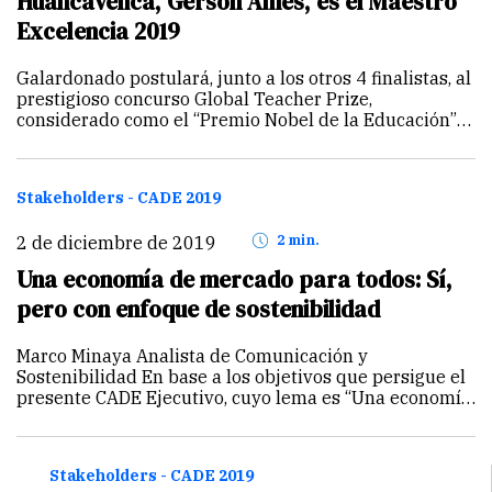
Huancavelica, Gerson Ames, es el Maestro
Excelencia 2019
Galardonado postulará, junto a los otros 4 finalistas, al
prestigioso concurso Global Teacher Prize,
considerado como el “Premio Nobel de la Educación”
Gerson Ames es profesor de la escuela Mariscal
Cáceres de Huancavelica desde hace 4 años, pero
tiene 14…
Continuar
Stakeholders - CADE 2019
2 de diciembre de 2019
2 min.
Una economía de mercado para todos: Sí,
pero con enfoque de sostenibilidad
Marco Minaya Analista de Comunicación y
Sostenibilidad En base a los objetivos que persigue el
presente CADE Ejecutivo, cuyo lema es “Una economía
de mercado para todos”, se analiza lo siguiente:
Impulsado por una economía de mercado, el Perú ha…
Continuar
Stakeholders - CADE 2019