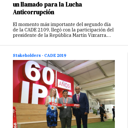
un llamado para la Lucha
Anticorrupción
El momento más importante del segundo día
de la CADE 2109, llegó con la participación del
presidente de la República Martín Vizcarra.
Entre la agenda prevista del día 28 de
noviembre, la presencia del mandamás
complementó acertadamente las ponencias
Stakeholders - CADE 2019
precedentes,…
Continuar