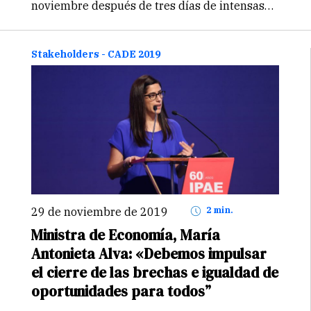
noviembre después de tres días de intensas
jornadas en las que se presentaron notables
ponentes. A la clausura, Elena Conterno,
presidenta del Instituto Peruano de…
Stakeholders - CADE 2019
Continuar
29 de noviembre de 2019
2 min.
Ministra de Economía, María
Antonieta Alva: «Debemos impulsar
el cierre de las brechas e igualdad de
oportunidades para todos”