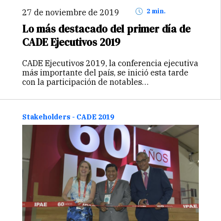
27 de noviembre de 2019
2 min.
Lo más destacado del primer día de
CADE Ejecutivos 2019
CADE Ejecutivos 2019, la conferencia ejecutiva
más importante del país, se inició esta tarde
con la participación de notables
personalidades nacionales e internacionales.
Elena Conterno, presidenta de IPAE; Luis
Estrada, presidente de CADE Ejecutivos 2019;
Stakeholders - CADE 2019
y Javier Gallegos, gobernador de…
Continuar