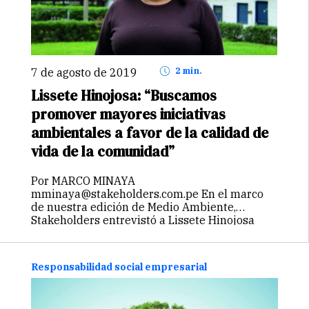
7 de agosto de 2019
2 min.
Lissete Hinojosa: “Buscamos
promover mayores iniciativas
ambientales a favor de la calidad de
vida de la comunidad”
Por MARCO MINAYA
mminaya@stakeholders.com.pe En el marco
de nuestra edición de Medio Ambiente,
Stakeholders entrevistó a Lissete Hinojosa
Quiroz, coordinadora de la línea de medio
ambiente de Asociación UNACEM, quien
brindó detalles acerca del Proyecto Ambiental
Responsabilidad social empresarial
Comunitario “Acercando esfuerzos
comunitarios…
Continuar