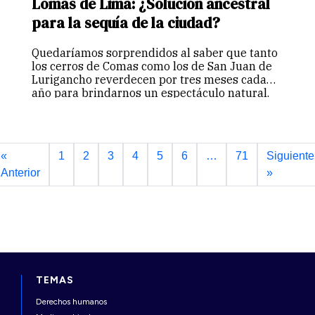
Lomas de Lima: ¿Solución ancestral
para la sequía de la ciudad?
Quedaríamos sorprendidos al saber que tanto
los cerros de Comas como los de San Juan de
Lurigancho reverdecen por tres meses cada
año para brindarnos un espectáculo natural.
Sí, los cerros invadidos a partir de la década de
1950 por…
Continuar
«
1
2
3
4
5
6
…
71
Siguiente
Anterior
»
TEMAS
Derechos humanos