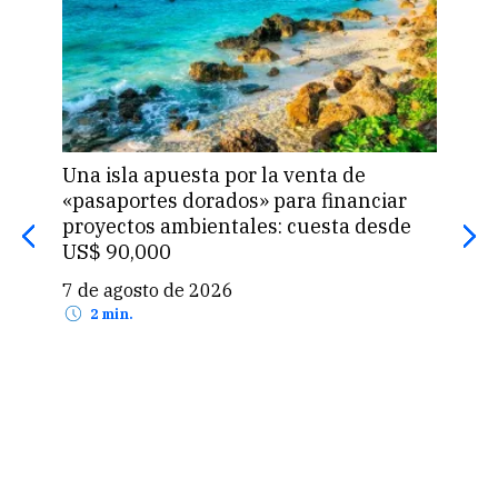
ntra
Una isla apuesta por la venta de
Per
s de
«pasaportes dorados» para financiar
de 
proyectos ambientales: cuesta desde
dip
US$ 90,000
7 d
7 de agosto de 2026
2 min.