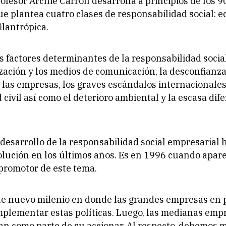
rofesor Archie Carroll desarrolla a principios de los 9
ue plantea cuatro clases de responsabilidad social: 
filantrópica.
os factores determinantes de la responsabilidad socia
ización y los medios de comunicación, la desconfianza
las empresas, los graves escándalos internacionales,
 civil así como el deterioro ambiental y la escasa dif
.
l desarrollo de la responsabilidad social empresarial 
lución en los últimos años. Es en 1996 cuando apar
 promotor de este tema.
te nuevo milenio en donde las grandes empresas en p
mplementar estas políticas. Luego, las medianas emp
an como parte de su accionar. Al respecto, debemos 