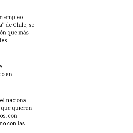
an empleo
” de Chile, se
gión que más
des
e
co en
vel nacional
 que quieren
os, con
no con las