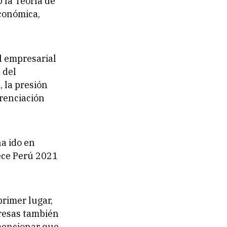
0 la Teoría de
económica,
l empresarial
 del
 la presión
erenciación
ha ido en
ece Perú 2021
rimer lugar,
resas también
mencionar que