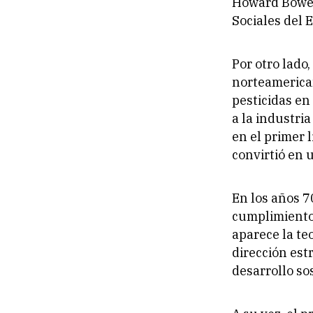
Howard Bowen
Sociales del 
Por otro lado,
norteamerican
pesticidas en
a la industri
en el primer 
convirtió en u
En los años 7
cumplimiento 
aparece la te
dirección est
desarrollo so