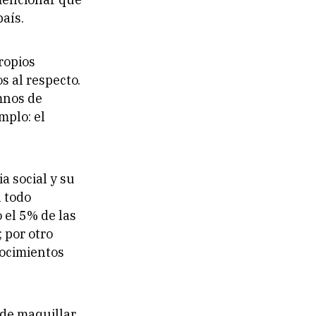
país.
ropios
s al respecto.
umnos de
mplo: el
 social y su
l todo
 el 5% de las
 por otro
nocimientos
de maquillar