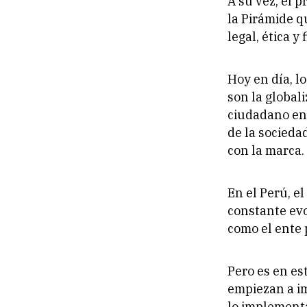
A su vez, el p
la Pirámide q
legal, ética y 
Hoy en día, l
son la global
ciudadano en 
de la sociedad
con la marca
En el Perú, e
constante evo
como el ente
Pero es en es
empiezan a i
lo implement