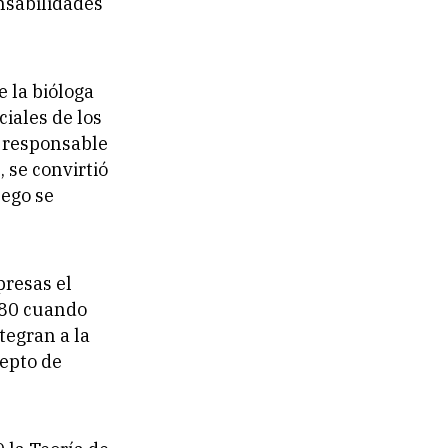
nsabilidades
e la bióloga
iales de los
o responsable
 se convirtió
uego se
presas el
 80 cuando
tegran a la
cepto de