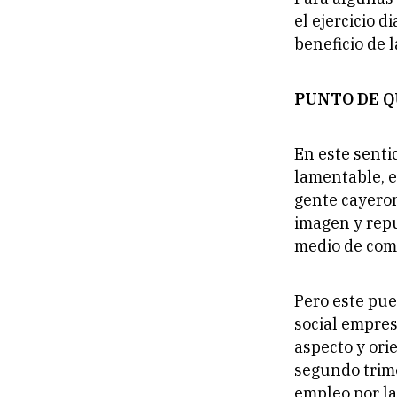
el ejercicio 
beneficio de 
PUNTO DE Q
En este senti
lamentable, e
gente cayeron
imagen y repu
medio de com
Pero este pue
social empres
aspecto y ori
segundo trime
empleo por la