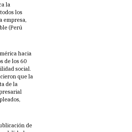
ca la
 todos los
la empresa,
ible (Perú
américa hacia
os de los 60
lidad social.
icieron que la
a de la
presarial
pleados,
ublicación de