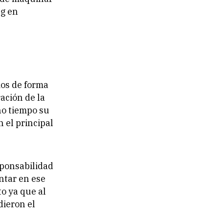
ng en
mos de forma
ación de la
ho tiempo su
 el principal
sponsabilidad
ntar en ese
o ya que al
dieron el