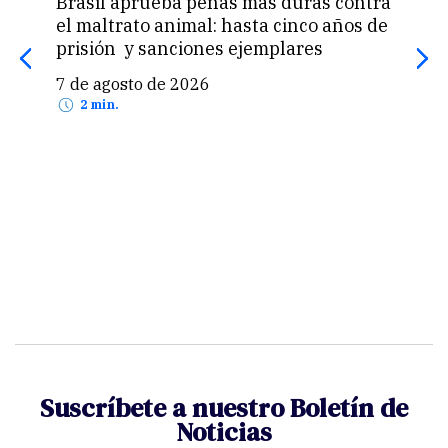
Brasil aprueba penas más duras contra
Una 
el maltrato animal: hasta cinco años de
«pas
prisión y sanciones ejemplares
pro
US$
7 de agosto de 2026
7 d
2 min.
Suscríbete a nuestro Boletín de
Noticias