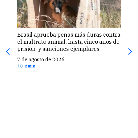
Brasil aprueba penas más duras contra
Una 
el maltrato animal: hasta cinco años de
«pas
prisión y sanciones ejemplares
pro
US$
7 de agosto de 2026
7 d
2 min.