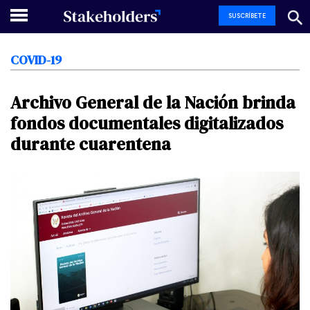
SUSCRÍBETE
COVID-19
Archivo
General
de
la
Nación
brinda
fondos
documentales
digitalizados
durante
cuarentena