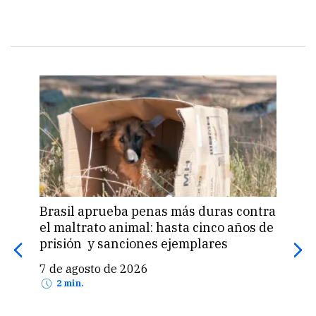
Brasil aprueba penas más duras contra
Una 
el maltrato animal: hasta cinco años de
«pas
prisión y sanciones ejemplares
pro
US$
7 de agosto de 2026
7 d
2 min.