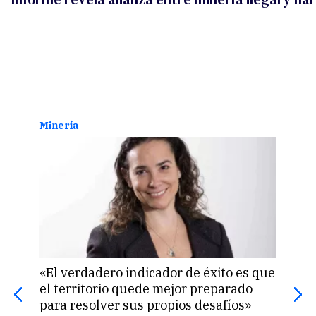
Minería
Mine
«El verdadero indicador de éxito es que
Mine
el territorio quede mejor preparado
circ
para resolver sus propios desafíos»
cost