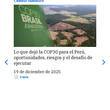
Cambio climático
Camb
Lo que dejó la COP30 para el Perú,
Lima
oportunidades, riesgos y el desafío de
fest
ejecutar
clim
19 de diciembre de 2025
25 
2 min.