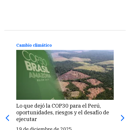
Cambio climático
Camb
Lo que dejó la COP30 para el Perú,
Lima
oportunidades, riesgos y el desafío de
fest
ejecutar
clim
19 de diciembre de 2025
25 