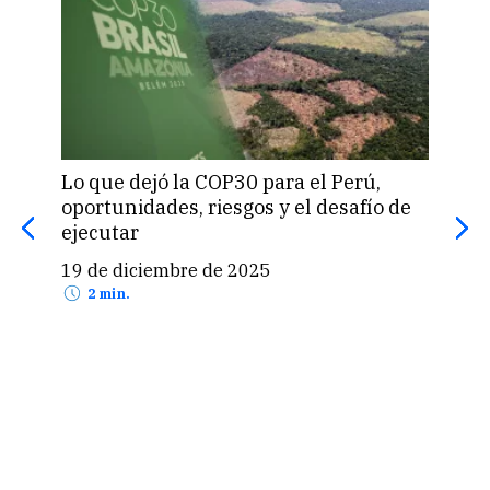
Lo que dejó la COP30 para el Perú,
Lima
oportunidades, riesgos y el desafío de
fest
ejecutar
clim
19 de diciembre de 2025
25 
2 min.