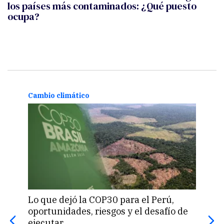
los países más contaminados: ¿Qué puesto
ocupa?
Cambio climático
Cambio cl
Lo que dejó la COP30 para el Perú,
Lima ser
oportunidades, riesgos y el desafío de
festival 
ejecutar
climátic