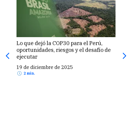
Lo que dejó la COP30 para el Perú,
Lima
oportunidades, riesgos y el desafío de
fest
ejecutar
clim
19 de diciembre de 2025
25 
2 min.