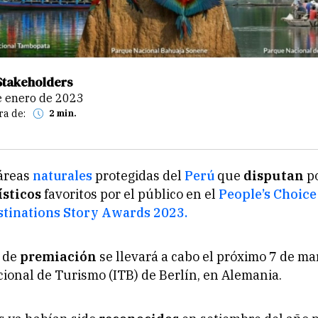
Stakeholders
de enero de 2023
ra de:
2 min.
áreas
naturales
protegidas del
Perú
que
disputan
po
ísticos
favoritos por el público en el
People’s Choic
stinations Story Awards 2023.
 de
premiación
se llevará a cabo el próximo 7 de mar
cional de Turismo (ITB) de Berlín, en Alemania.