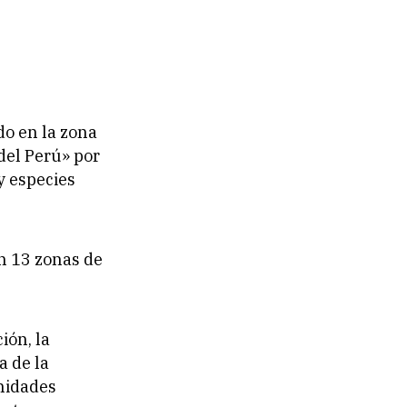
do en la zona
 del Perú» por
y especies
n 13 zonas de
ión, la
a de la
unidades