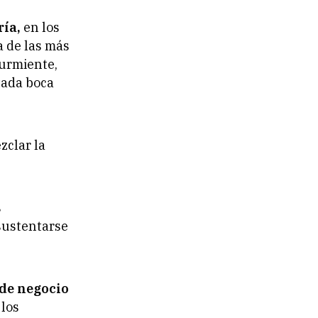
ía,
en los
a de las más
Durmiente,
stada boca
zclar la
s
 sustentarse
de negocio
 los