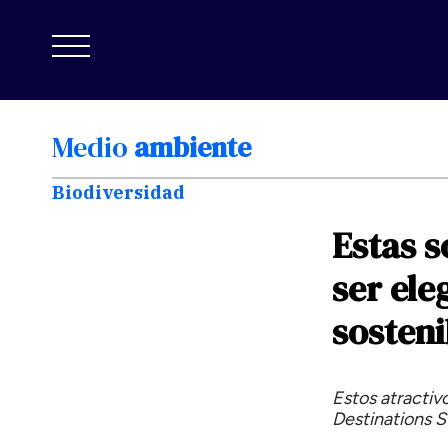
Medio
ambiente
Biodiversidad
Estas
s
ser
ele
sosteni
Estos atractiv
Destinations 