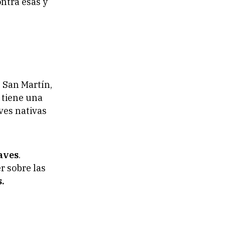
ntra esas y
 San Martín,
a tiene una
ves nativas
aves
.
r sobre las
.