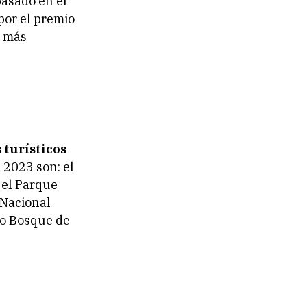
pasado en el
por el premio
s más
 turísticos
 2023 son: el
 el Parque
 Nacional
co Bosque de