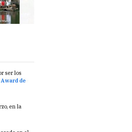
r ser los
e Award de
zo, en la