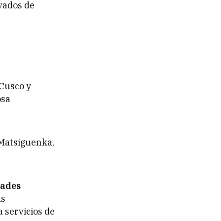
ivados de
 Cusco y
osa
 Matsiguenka,
ades
as
 servicios de