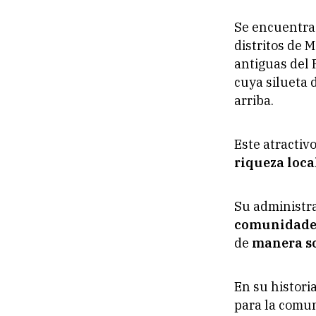
Se encuentra 
distritos de 
antiguas del 
cuya silueta 
arriba.
Este atractiv
riqueza loca
Su administr
comunidades
de
manera so
En su histori
para la comun