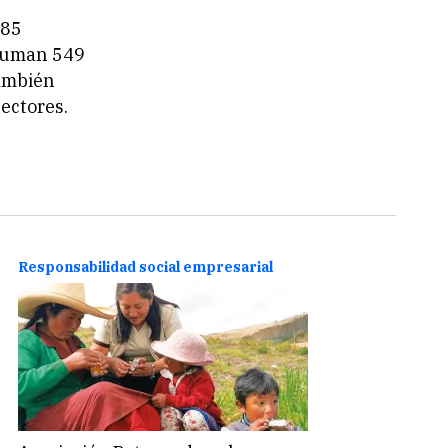
285
 suman 549
también
ectores.
Responsabilidad social empresarial
Respo