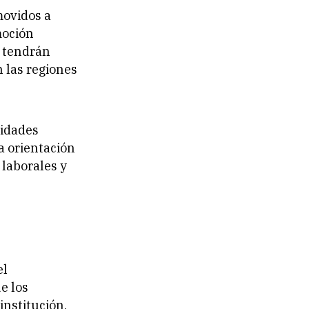
ovidos a
moción
s tendrán
n las regiones
vidades
la orientación
 laborales y
el
e los
institución.