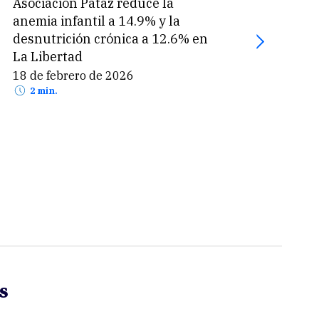
Asociación Pataz reduce la
Grup
anemia infantil a 14.9% y la
biodi
desnutrición crónica a 12.6% en
tari
La Libertad
de ag
18 de febrero de 2026
2 de
2 min.
2 
s