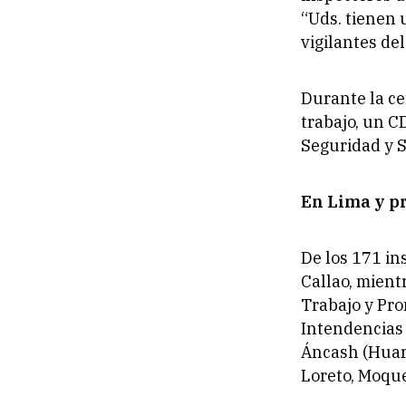
“Uds. tienen 
vigilantes de
Durante la ce
trabajo, un C
Seguridad y S
En Lima y p
De los 171 in
Callao, mient
Trabajo y Pro
Intendencias 
Áncash (Huara
Loreto, Moqu