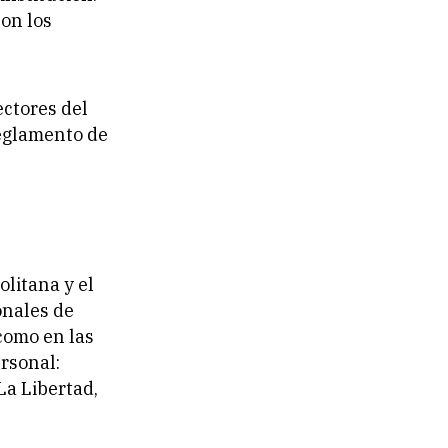
son los
ectores del
Reglamento de
litana y el
onales de
como en las
rsonal:
La Libertad,