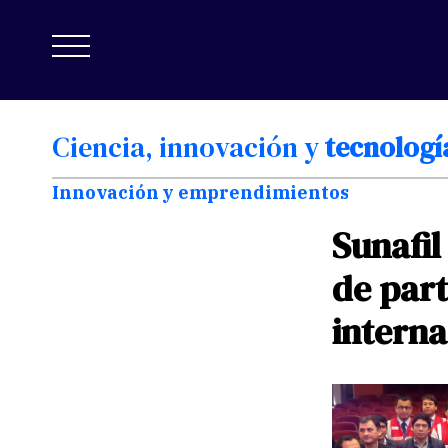
Ciencia,
innovación
y
tecnologí
Innovación y emprendimientos
Sunafil
de
part
interna