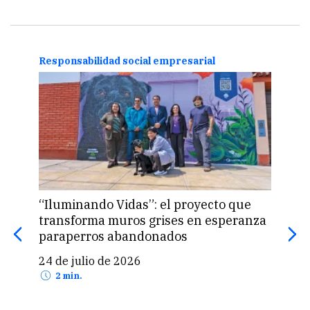
Responsabilidad social empresarial
Comp
“Iluminando Vidas”: el proyecto que
BCP 
transforma muros grises en esperanza
de 
paraperros abandonados
26 
24 de julio de 2026
2 min.