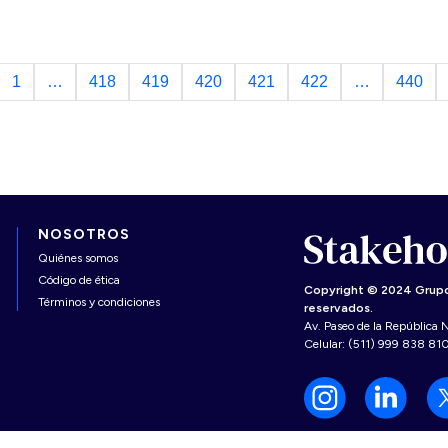
1
…
418
419
420
421
422
…
440
NOSOTROS
Quiénes somos
Código de ética
Copyright © 2024 Grupo
Términos y condiciones
reservados.
Av. Paseo de la República N
Celular: (511) 999 838 81