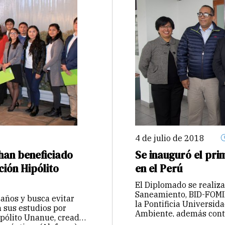
4 de julio de 2018
 han beneficiado
Se inauguró el pri
ión Hipólito
en el Perú
El Diplomado se realiza
Saneamiento, BID-FOMIN
 años y busca evitar
la Pontificia Universida
 sus estudios por
Ambiente, además conta
ipólito Unanue, creada
funcionarios…
Continu