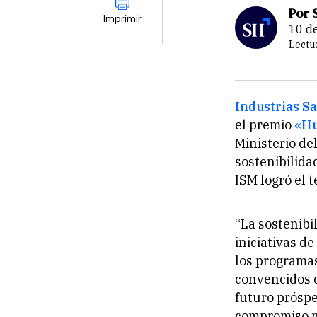
Por 
Imprimir
10 
Lectu
Industrias S
el premio
«Hu
Ministerio de
sostenibilida
ISM logró el 
“La sostenibi
iniciativas d
los programa
convencidos d
futuro próspe
compromiso má