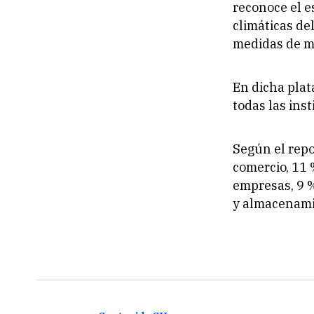
reconoce el e
climáticas de
medidas de ma
En dicha plat
todas las ins
Según el repo
comercio, 11 
empresas, 9 %
y almacenamie