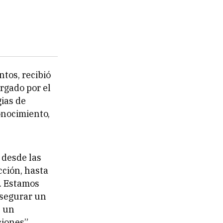
tos, recibió
orgado por el
gias de
onocimiento,
 desde las
cción, hasta
. Estamos
asegurar un
e un
iones”,