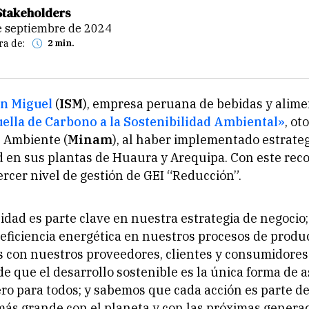
Stakeholders
de septiembre de 2024
ra de:
2 min.
an Miguel
(
ISM
), empresa peruana de bebidas y alimen
ella de Carbono a la Sostenibilidad Ambiental»
, ot
l Ambiente (
Minam
), al haber implementado estrate
d en sus plantas de Huaura y Arequipa. Con este rec
tercer nivel de gestión de GEI “Reducción”.
lidad es parte clave en nuestra estrategia de negocio;
e eficiencia energética en nuestros procesos de produ
s con nuestros proveedores, clientes y consumidores
e que el desarrollo sostenible es la única forma de 
ro para todos; y sabemos que cada acción es parte d
s grande con el planeta y con las próximas generac