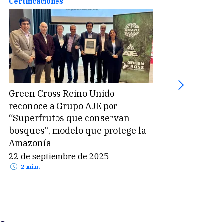
Certificaciones
Certi
Green Cross Reino Unido
PETA
reconoce a Grupo AJE por
más 
“Superfrutos que conservan
certi
bosques”, modelo que protege la
indu
Amazonía
riesg
22 de septiembre de 2025
8 de
2 min.
2 