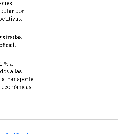
iones
 optar por
etitivas.
gistradas
ficial.
1 % a
dos a las
% a transporte
s económicas.