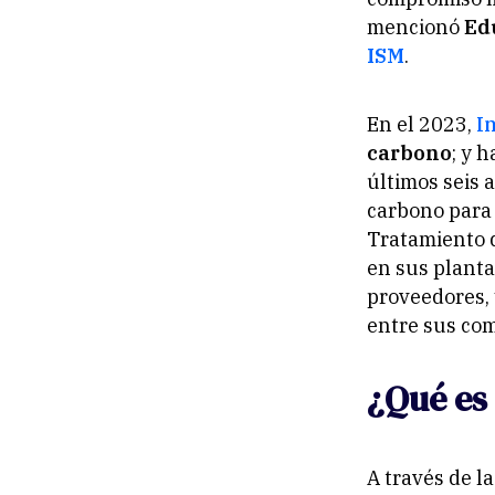
mencionó
Ed
ISM
.
En el 2023,
I
carbono
; y 
últimos seis 
carbono para 
Tratamiento d
en sus planta
proveedores, 
entre sus com
¿Qué es
A través de l