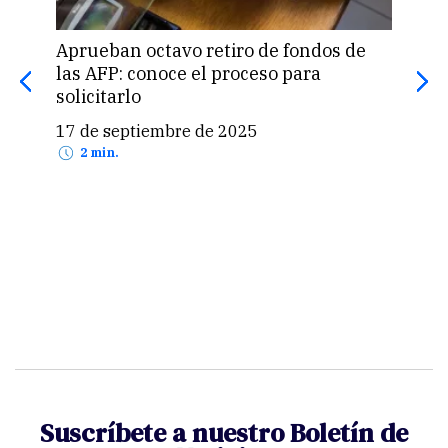
Aprueban octavo retiro de fondos de
Con
las AFP: conoce el proceso para
des
solicitarlo
30,
17 de septiembre de 2025
17 
2 min.
Suscríbete a nuestro Boletín de