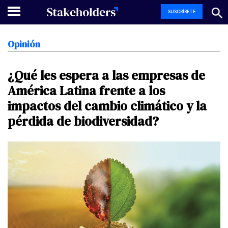
SUSCRÍBETE
Opinión
¿Qué
les
espera
a
las
empresas
de
América
Latina
frente
a
los
impactos
del
cambio
climático
y
la
pérdida
de
biodiversidad?