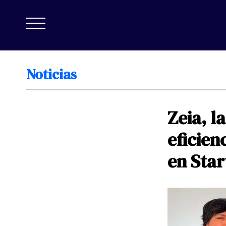
Noticias
Zeia,
la
eficien
en
Star