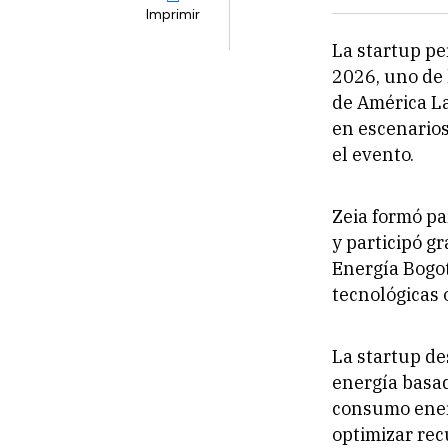
Imprimir
La startup pe
2026, uno de
de América La
en escenario
el evento.
Zeia formó pa
y participó g
Energía Bogot
tecnológicas o
La startup de
energía basad
consumo energ
optimizar rec