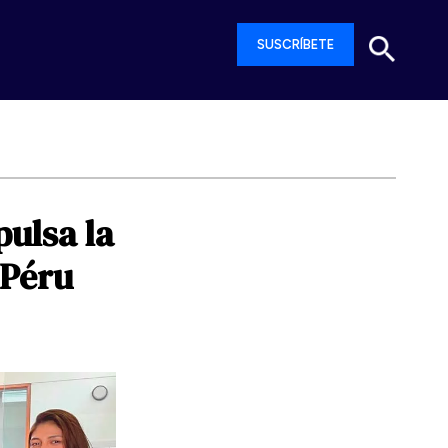
SUSCRÍBETE
pulsa
la
Péru