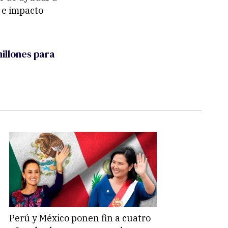
 e impacto
illones para
Perú y México ponen fin a cuatro
Suel