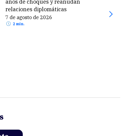
años de choques y reanudan
Perú
relaciones diplomáticas
part
7 de agosto de 2026
7 de
2 min.
2 
s