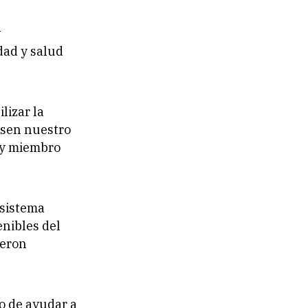
y
dad y salud
lizar la
lsen nuestro
 y miembro
osistema
enibles del
ueron
o de ayudar a