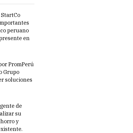
 StartCo
importantes
gico peruano
 presente en
 por PromPerú
no Grupo
er soluciones
igente de
alizar su
ahorro y
xistente.