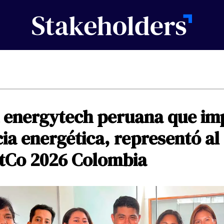
energytech
peruana
que
im
cia
energética,
representó
al
tCo
2026
Colombia