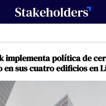
k
implementa
política
de
ce
o
en
sus
cuatro
edificios
en
L