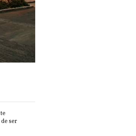
nte
 de ser