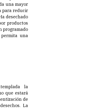
inda una mayor
 para reducir
 Ha desechado
por productos
an programado
e permita una
templada la
mo que estará
ientización de
 desechos. La