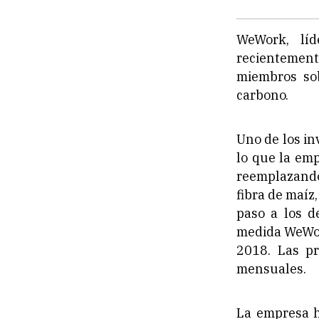
WeWork, líd
recientement
miembros sob
carbono.
Uno de los in
lo que la emp
reemplazando 
fibra de maíz
paso a los d
medida WeWork
2018. Las pr
mensuales.
La empresa h