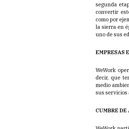
segunda etap
convertir es
como por ejem
la sierra en 
uno de sus edi
EMPRESAS 
WeWork opera
decir, que t
medio ambien
sus servicios
CUMBRE DE 
WeWork parti