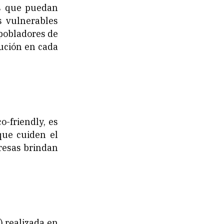
os que puedan
s vulnerables
 pobladores de
cución en cada
-friendly, es
que cuiden el
resas brindan
 realizada en