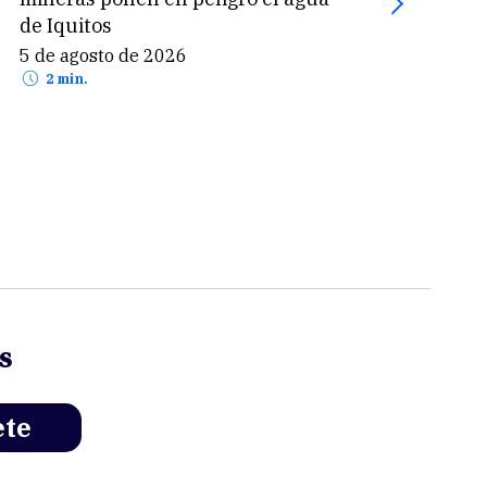
de Iquitos
5 de
2 
5 de agosto de 2026
2 min.
s