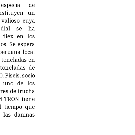
 especia de
nstituyen un
 valioso cuya
ndial se ha
 diez en los
ños. Se espera
peruana local
 toneladas en
toneladas de
. Piscis, socio
 uno de los
res de trucha
MITRON tiene
al tiempo que
 las dañinas