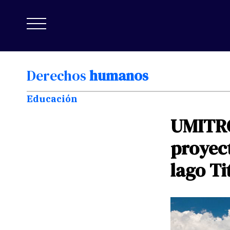
Derechos
humanos
Educación
UMITR
proyec
lago
Ti