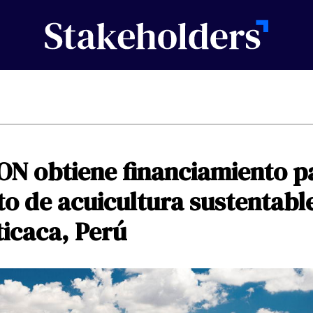
ON
obtiene
financiamiento
p
to
de
acuicultura
sustentabl
ticaca,
Perú