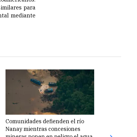
imilares para
ntal mediante
Comunidades defienden el río
Coca
Nanay mientras concesiones
mill
mineras ponen en peligro el agua
por 