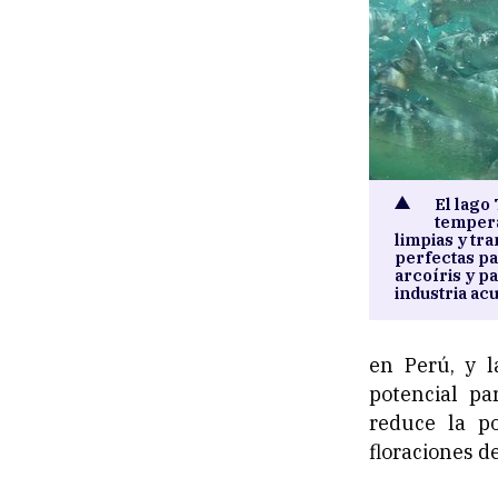
El lago
tempera
limpias y tr
perfectas par
arcoíris y p
industria ac
en Perú, y 
potencial pa
reduce la p
floraciones de