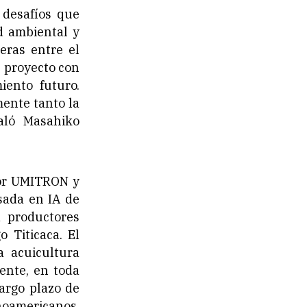
 desafíos que
ad ambiental y
eras entre el
e proyecto con
iento futuro.
ente tanto la
aló Masahiko
por UMITRON y
asada en IA de
 productores
 Titicaca. El
a acuicultura
ente, en toda
largo plazo de
noamericanos.