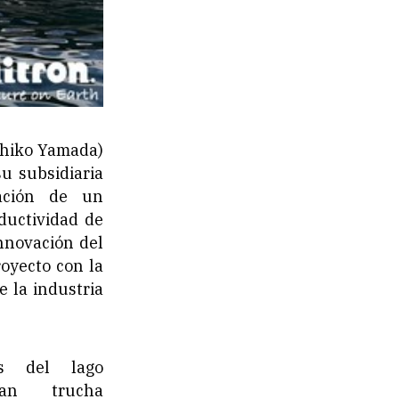
ahiko Yamada)
u subsidiaria
bación de un
ductividad de
innovación del
royecto con la
 la industria
es del lago
ivan trucha