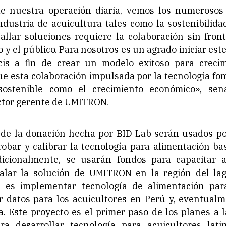
de nuestra operación diaria, vemos los numerosos
ndustria de acuicultura tales como la sostenibilid
allar soluciones requiere la colaboración sin front
o y el público. Para nosotros es un agrado iniciar est
cis a fin de crear un modelo exitoso para crecim
e esta colaboración impulsada por la tecnología fom
 sostenible como el crecimiento económico», señ
ctor gerente de UMITRON.
 de la donación hecha por BID Lab serán usados 
robar y calibrar la tecnología para alimentación b
icionalmente, se usarán fondos para capacitar a
calar la solución de UMITRON en la región del lago
al es implementar tecnología de alimentación par
r datos para los acuicultores en Perú y, eventualm
. Este proyecto es el primer paso de los planes a 
 desarrollar tecnología para acuicultores lati