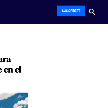
SUSCRÍBETE
ara
e
en
el