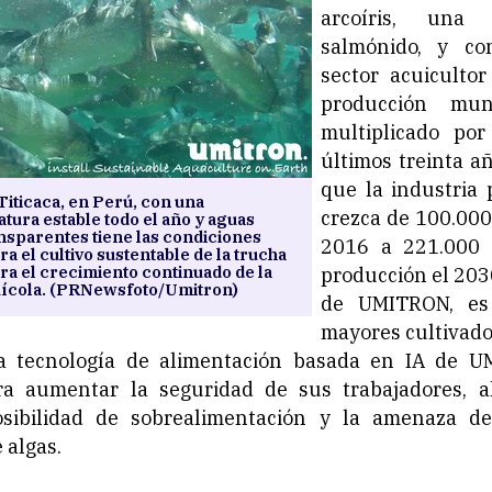
arcoíris, una
salmónido, y co
sector acuicultor
producción mu
multiplicado por
últimos treinta a
que la industria 
 Titicaca, en Perú, con una
crezca de 100.000
tura estable todo el año y aguas
ansparentes tiene las condiciones
2016 a 221.000 
a el cultivo sustentable de la trucha
ara el crecimiento continuado de la
producción el 2030
uícola. (PRNewsfoto/Umitron)
de UMITRON, es
mayores cultivado
la tecnología de alimentación basada en IA de U
ra aumentar la seguridad de sus trabajadores, 
osibilidad de sobrealimentación y la amenaza de
 algas.