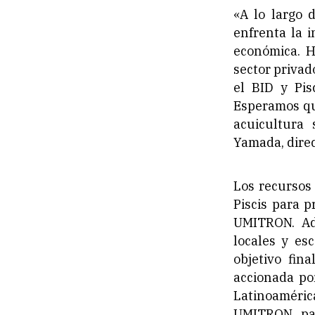
«A lo largo 
enfrenta la i
económica. H
sector privad
el BID y Pis
Esperamos qu
acuicultura
Yamada, dire
Los recursos
Piscis para p
UMITRON. Ad
locales y es
objetivo fin
accionada po
Latinoamérica
UMITRON para