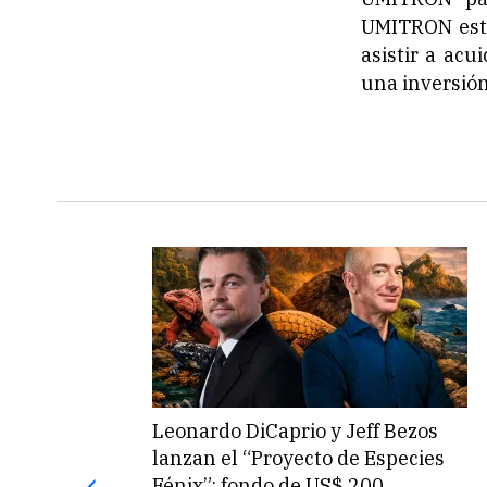
UMITRON está
asistir a ac
una inversión
Leonardo DiCaprio y Jeff Bezos
lanzan el “Proyecto de Especies
Fénix”: fondo de US$ 200