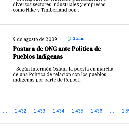
diversos sectores industriales y empresas
como Nike y Timberland por…
9 de agosto de 2009
2 min.
Postura de ONG ante Política de
Pueblos Indígenas
Según Intermón Oxfam, la puesta en marcha
de una Política de relación con los pueblos
indígenas por parte de Repsol…
…
1.432
1.433
1.434
1.435
1.436
…
1.5