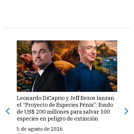
Leonardo DiCaprio y Jeff Bezos lanzan
La 
el “Proyecto de Especies Fénix”: fondo
que
de US$ 200 millones para salvar 100
prod
especies en peligro de extinción
5 d
5 de agosto de 2026