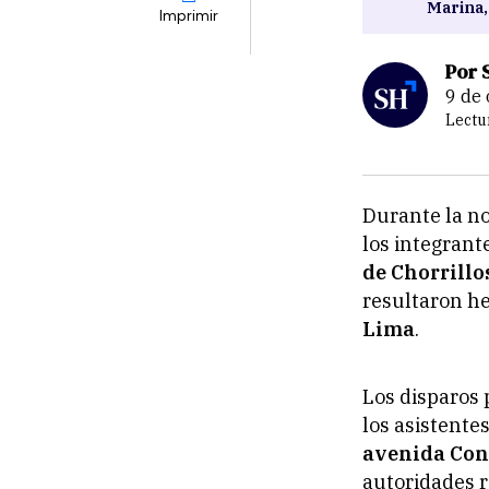
Marina,
Imprimir
Por 
9 d
Lectu
Durante la no
los integrant
de Chorrillo
resultaron he
Lima
.
Los disparos 
los asistente
avenida Con
autoridades r