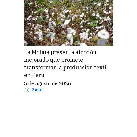
El retorno del asno salvaje: cómo
una especie extinguida
transforma el desierto del Néguev
en Israel
4 de agosto de 2026
2 min.