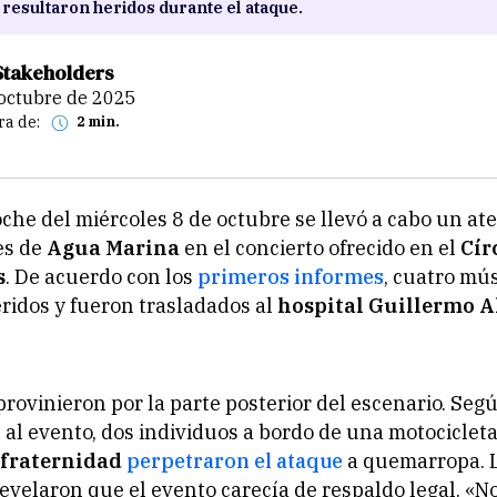
 resultaron heridos durante el ataque.
Stakeholders
e octubre de 2025
ra de:
2 min.
che del miércoles 8 de octubre se llevó a cabo un at
es de
Agua Marina
en el concierto ofrecido en el
Cír
s
. De acuerdo con los
primeros informes
, cuatro mú
ridos y fueron trasladados al
hospital Guillermo 
provinieron por la parte posterior del escenario. Se
s al evento, dos individuos a bordo de una motocicleta
fraternidad
perpetraron el ataque
a quemarropa. 
evelaron que el evento carecía de respaldo legal. «No