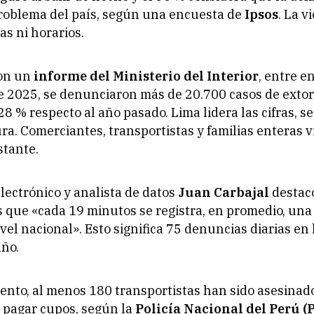
problema del país, según una encuesta de
Ipsos
. La v
as ni horarios.
on un
informe del Ministerio del Interior
, entre e
 2025, se denunciaron más de 20.700 casos de extor
8 % respecto al año pasado. Lima lidera las cifras, s
ura. Comerciantes, transportistas y familias enteras v
tante.
electrónico y analista de datos
Juan Carbajal
destac
s que «cada 19 minutos se registra, en promedio, un
ivel nacional». Esto significa 75 denuncias diarias en
año.
nto, al menos 180 transportistas han sido asesinado
 pagar cupos, según la
Policía Nacional del Perú (