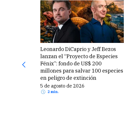
 río
Coca-Cola invertirá US$ 1,000
es
millones en proyectos de Obras
el agua
por Impuestos en Perú
5 de agosto de 2026
2 min.