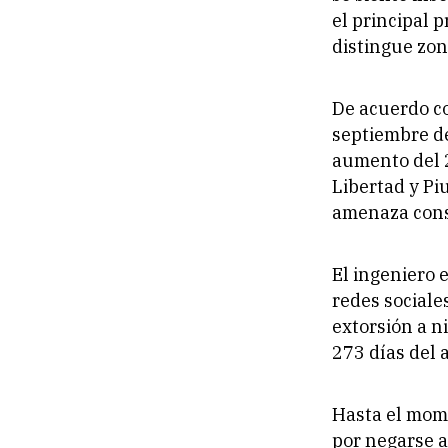
el principal 
distingue zon
De acuerdo c
septiembre de
aumento del 2
Libertad y Pi
amenaza cons
El ingeniero 
redes sociale
extorsión a n
273 días del 
Hasta el mome
por negarse a