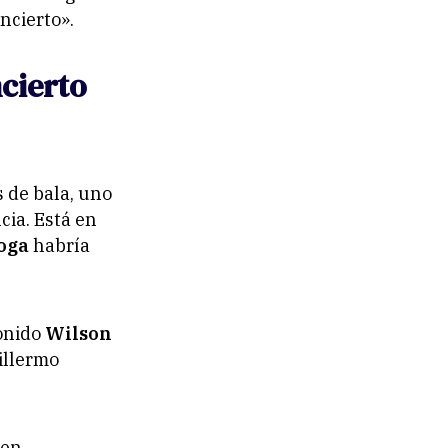
ncierto».
cierto
s de bala, uno
cia. Está en
oga
habría
sonido
Wilson
illermo
nen