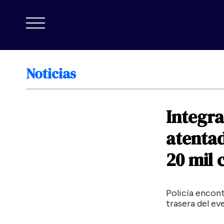
Noticias
Integr
atenta
20
mil
Policía encont
trasera del e