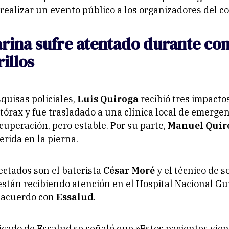
realizar un evento público a los organizadores del co
rina sufre atentado durante con
illos
quisas policiales,
Luis Quiroga
recibió tres impacto
 tórax y fue trasladado a una clínica local de emergen
cuperación, pero estable. Por su parte,
Manuel Quir
erida en la pierna.
fectados son el baterista
César Moré
y el técnico de 
están recibiendo atención en el Hospital Nacional Gu
 acuerdo con
Essalud
.
cado de Essalud se señaló que,»Estos pacientes vie