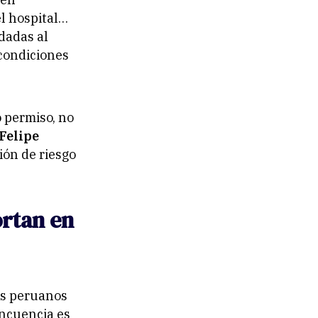
l hospital…
dadas al
 condiciones
o permiso, no
Felipe
ión de riesgo
ortan en
los peruanos
incuencia es