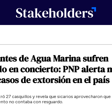
antes
de
Agua
Marina
sufren
do
en
concierto:
PNP
alerta
casos
de
extorsión
en
el
país
ró 27 casquillos y revela que sicarios aprovecharon que 
vento no contaba con resguardo.