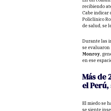
recibiendo at
Cabe indicar 
Policlínico R
de salud, se 
Durante las i
se evaluaron
Monroy
, gen
en ese espaci
Más de 2
el Perú,
El miedo se h
se siente ins