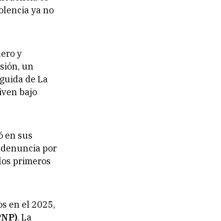
iolencia ya no
nero y
sión, un
eguida de La
iven bajo
ó en sus
a denuncia por
 los primeros
s en el 2025,
PNP)
. La