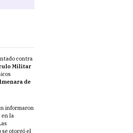
entado contra
culo Militar
sicos
Almenara de
gún informaron
 en la
Las
 se otorgó el