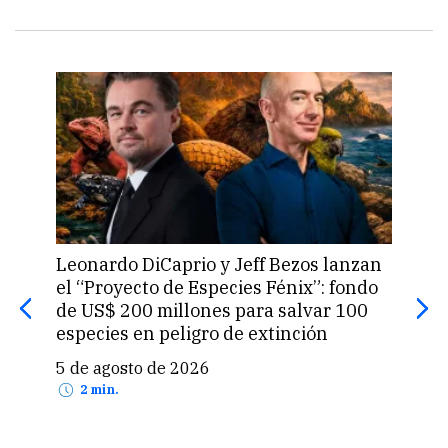
Leonardo DiCaprio y Jeff Bezos lanzan
La 
el “Proyecto de Especies Fénix”: fondo
que
de US$ 200 millones para salvar 100
prod
especies en peligro de extinción
5 d
5 de agosto de 2026
2 min.