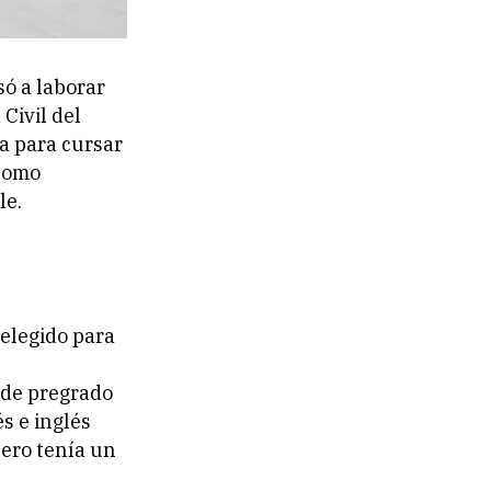
só a laborar
Civil del
a para cursar
 como
le.
 elegido para
sde pregrado
s e inglés
pero tenía un