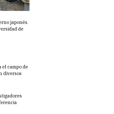
erno japonés.
versidad de
n el campo de
n diversos
stigadores
ferencia