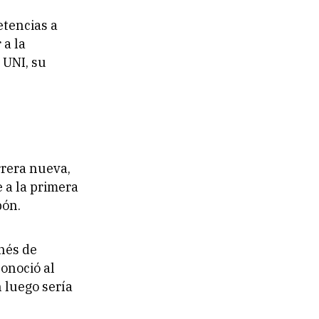
etencias a
 a la
 UNI, su
rrera nueva,
e a la primera
pón.
nés de
conoció al
n luego sería