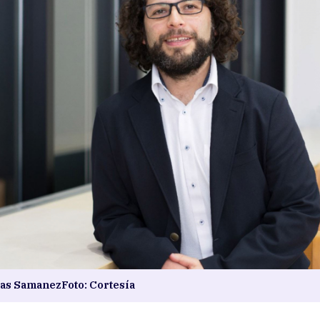
as SamanezFoto: Cortesía