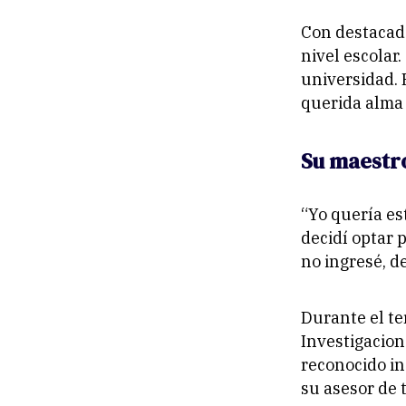
Con destacado
nivel escolar
universidad. E
querida alma
Su maestro
“Yo quería es
decidí optar p
no ingresé, d
Durante el te
Investigacion
reconocido i
su asesor de 