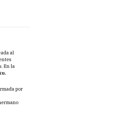
cada al
rentes
. En la
ku.
formada por
 hermano