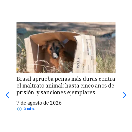
Brasil aprueba penas más duras contra
Una 
el maltrato animal: hasta cinco años de
«pas
prisión y sanciones ejemplares
pro
US$
7 de agosto de 2026
7 d
2 min.