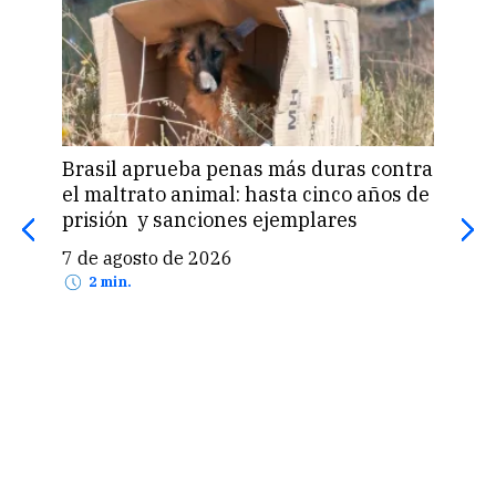
Brasil aprueba penas más duras contra
Una 
el maltrato animal: hasta cinco años de
«pas
prisión y sanciones ejemplares
pro
US$
7 de agosto de 2026
7 d
2 min.