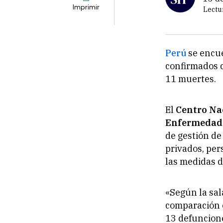
Imprimir
Lectu
Perú
se encu
confirmados 
11 muertes.
El
Centro Nac
Enfermedade
de gestión de
privados, per
las medidas d
«Según la sal
comparación 
13 defuncione