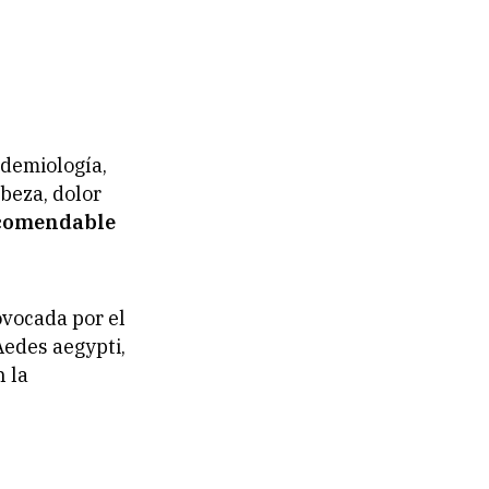
idemiología,
beza, dolor
comendable
vocada por el
Aedes aegypti,
 la