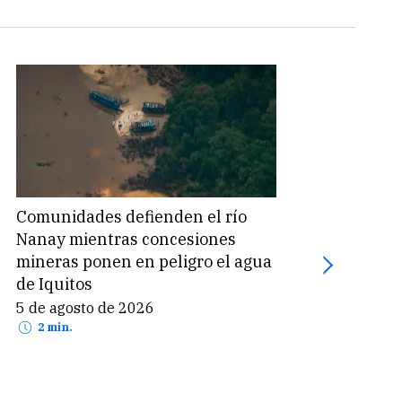
Comunidades defienden el río
Coca
Nanay mientras concesiones
mill
mineras ponen en peligro el agua
por 
de Iquitos
5 de
2 
5 de agosto de 2026
2 min.