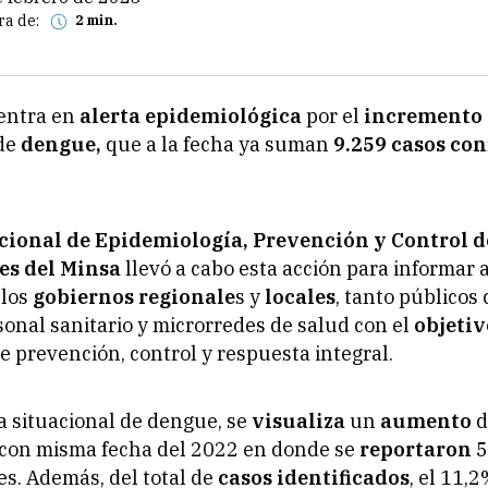
ra de:
2 min.
entra en
alerta epidemiológica
por el
incremento
de
dengue,
que a la fecha ya suman
9.259 casos co
ional de Epidemiología, Prevención y Control d
s del Minsa
llevó a cabo esta acción para informar 
 los
gobiernos regionale
s y
locales
, tanto públicos
sonal sanitario y microrredes de salud con el
objeti
e prevención, control y respuesta integral.
a situacional de dengue, se
visualiza
un
aumento
d
con misma fecha del 2022 en donde se
reportaron
5
s. Además, del total de
casos identificados
, el 11,