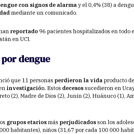
engue con signos de alarma
y el 0,4% (38) a dengu
idad
mediante un comunicado.
 han
reportado
96 pacientes hospitalizados en todo 
están en UCI.
 por dengue
ció que 11 personas
perdieron la vida
producto d
 en
investigació
n. Estos
decesos
sucedieron en Ucaya
reto (2), Madre de Dios (2), Junín (2), Huánuco (1), A
los
grupos etarios
más
perjudicados
son los adoles
000 habitantes), niños (31,67 por cada 100 000 habit