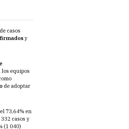
de casos
nfirmados
y
e
a los equipos
 como
vo
de adoptar
el 73,64% en
 332 casos y
2% (1 040)