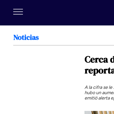
Noticias
Cerca
report
A la cifra se l
hubo un aumen
emitió alerta