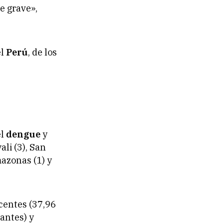
e grave»,
el
Perú
, de los
el
dengue
y
li (3), San
mazonas (1) y
centes (37,96
antes) y