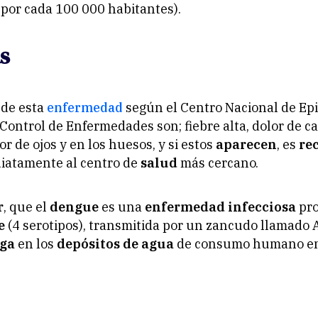
 por cada 100 000 habitantes).
s
 de esta
enfermedad
según el Centro Nacional de Ep
Control de Enfermedades son; fiebre alta, dolor de ca
r de ojos y en los huesos, y si estos
aparecen
, es
re
iatamente al centro de
salud
más cercano.
r
, que el
dengue
es una
enfermedad infecciosa
pro
ue
(4 serotipos), transmitida por un zancudo llamado 
ga
en los
depósitos de agua
de consumo humano en