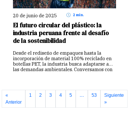
20 de junio de 2025
2 min.
El futuro circular del plástico: la
industria peruana frente al desafío
de la sostenibilidad
Desde el rediseño de empaques hasta la
incorporación de material 100% reciclado en
botellas PET, la industria busca adaptarse a
las demandas ambientales. Conversamos con
Eduardo Del Campo Arnaiz, presidente del
Comité de Plásticos de la Sociedad Nacional de
Industrias (SNI), sobre los cambios en el sector.
«
1
2
3
4
5
…
53
Siguiente
Anterior
»