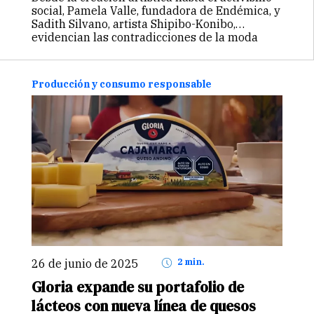
social, Pamela Valle, fundadora de Endémica, y
Sadith Silvano, artista Shipibo-Konibo,
evidencian las contradicciones de la moda
sostenible cuando se olvida de la justicia
cultural. Sus reflexiones exponen los riesgos
de la apropiación cultural, la urgencia de
Producción y consumo responsable
proteger los saberes ancestrales y la
necesidad de transformar el sistema de la
moda desde la raíz.
26 de junio de 2025
2 min.
Gloria expande su portafolio de
lácteos con nueva línea de quesos