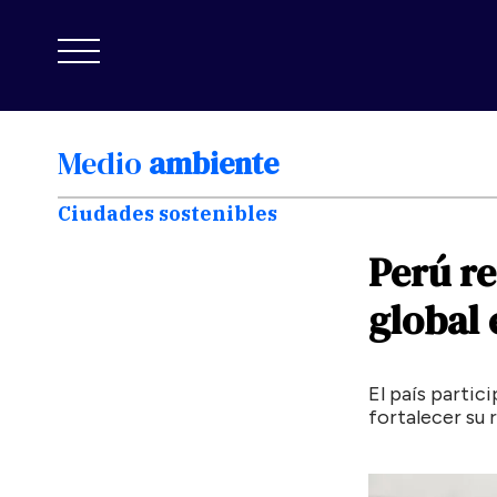
Medio
ambiente
Ciudades sostenibles
Perú
re
global
El país partic
fortalecer su 