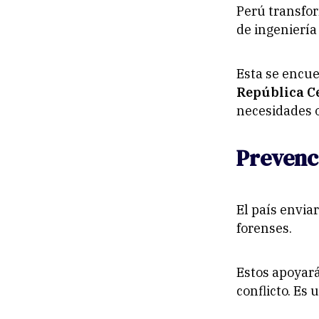
Perú transfo
de ingeniería
Esta se encu
República C
necesidades o
Prevenci
El país envia
forenses.
Estos apoyará
conflicto. Es