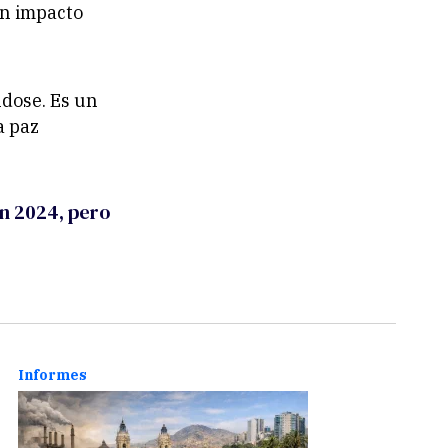
on impacto
ndose. Es un
a paz
n 2024, pero
Informes
Ciuda