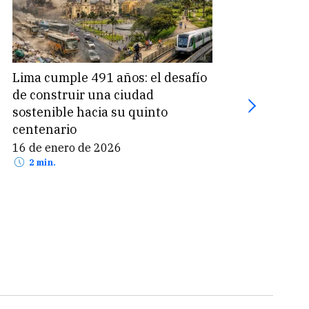
Lima cumple 491 años: el desafío
Lima
de construir una ciudad
urba
sostenible hacia su quinto
desig
centenario
climá
16 de enero de 2026
23 d
2 min.
2 