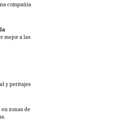
una compañía
la
r mejor a las
al y peritajes
s en zonas de
as.