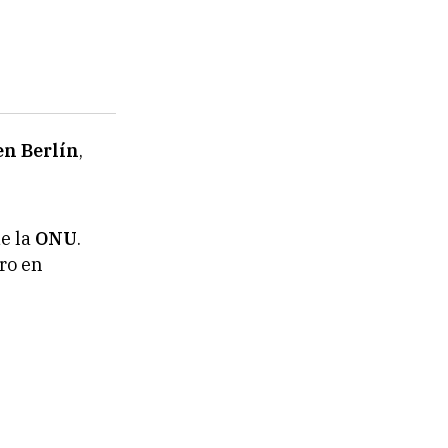
en Berlín
,
de la
ONU
.
ero en