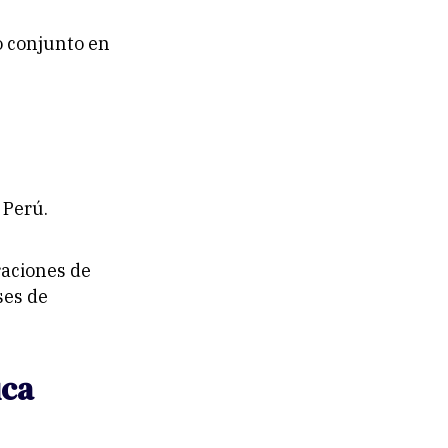
o conjunto en
 Perú.
raciones de
ses de
ica