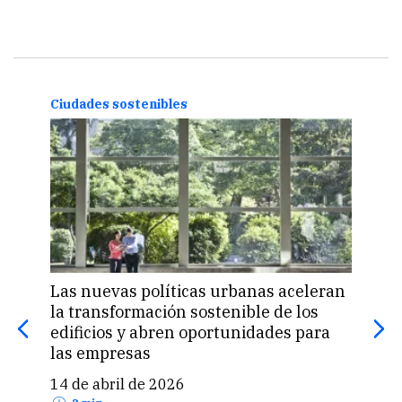
Ciudades sostenibles
Ciud
Las nuevas políticas urbanas aceleran
Cris
la transformación sostenible de los
reto
edificios y abren oportunidades para
sien
las empresas
viv
14 de abril de 2026
23 