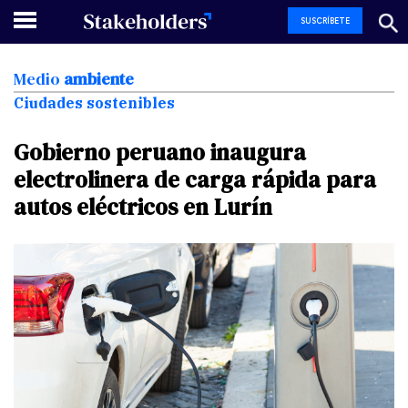
SUSCRÍBETE
Medio
ambiente
Ciudades sostenibles
Gobierno
peruano
inaugura
electrolinera
de
carga
rápida
para
autos
eléctricos
en
Lurín