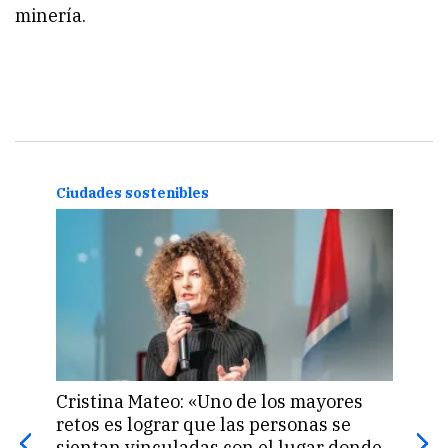
minería.
Ciudades sostenibles
Ciud
eran
Cristina Mateo: «Uno de los mayores
El 
retos es lograr que las personas se
imp
ra
sientan vinculadas con el lugar donde
AJE