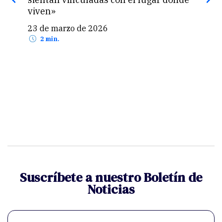
viven»
res
23 de marzo de 2026
27 
2 min.
Suscríbete a nuestro Boletín de
Noticias