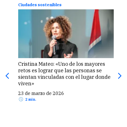
Ciudades sostenibles
Ciud
eran
Cristina Mateo: «Uno de los mayores
El 
retos es lograr que las personas se
imp
ra
sientan vinculadas con el lugar donde
AJE
viven»
res
23 de marzo de 2026
27 
2 min.