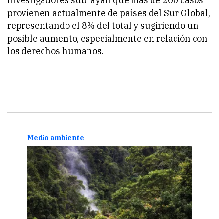
investigadores subrayan que más de 200 casos
provienen actualmente de países del Sur Global,
representando el 8% del total y sugiriendo un
posible aumento, especialmente en relación con
los derechos humanos.
Medio ambiente
Biod