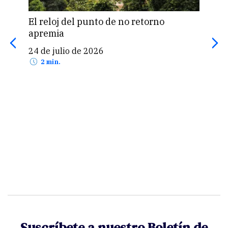
El reloj del punto de no retorno
“La
apremia
clav
la c
24 de julio de 2026
amb
2 min.
3 d
Suscríbete a nuestro Boletín de