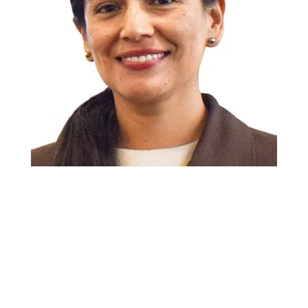
Diana de La Cruz – Socia de
Sostenibilidad y Cambio Climático de KPMG
Perú
A ello se suma la gestión de residuos bajo
un enfoque de economía circular, que
permite reducir costos asociados al uso