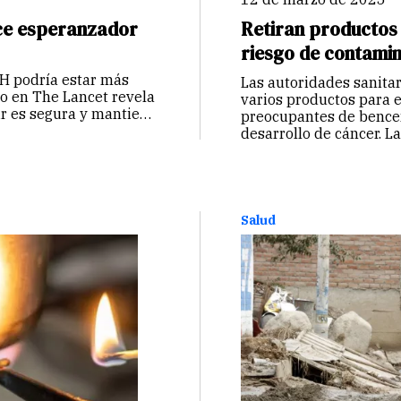
nce esperanzador
Retiran productos
riesgo de contami
IH podría estar más
Las autoridades sanita
do en The Lancet revela
varios productos para e
r es segura y mantiene
preocupantes de bence
desarrollo de cáncer. 
(FDA,…
Continuar
Salud