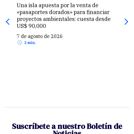
ntra
Una isla apuesta por la venta de
Per
s de
«pasaportes dorados» para financiar
de 
proyectos ambientales: cuesta desde
dip
US$ 90,000
7 d
7 de agosto de 2026
2 min.
Suscríbete a nuestro Boletín de
Noticias